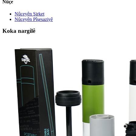
Nûçe
Nûçeyên Şirket
Nûçeyên Pîşesaziyê
Koka nargilê