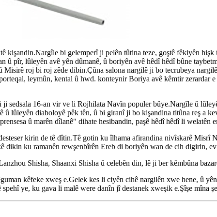
 kişandin.Nargîle bi gelemperî ji pelên tûtina teze, goştê fêkiyên hişk û
iwan û pîr, lûleyên avê yên dûmanê, û boriyên avê hêdî hêdî bûne taybe
û Misirê roj bi roj zêde dibin.Çûna salona nargilê ji bo tecrubeya nar
, porteqal, leymûn, kental û hwd. konteynir Boriya avê kêmtir zerardar e û
 û ji sedsala 16-an vir ve li Rojhilata Navîn populer bûye.Nargîle û lûle
û lûleyên diaboloyê pêk tên, û bi giranî ji bo kişandina titûna reş a kev
ensesa û marên dîlanê" dihate hesibandin, paşê hêdî hêdî li welatên er
desteser kirin de tê dîtin.Tê gotin ku îlhama afirandina nivîskarê Mis
 dikin ku ramanên rewşenbîrên Ereb di boriyên wan de cih digirin, ev y
Lanzhou Shisha, Shaanxi Shisha û celebên din, lê ji ber kêmbûna baz
bêguman kêfeke xweş e.Gelek kes li ciyên cihê nargilên xwe hene, û yên
 spehî ye, ku gava li malê were danîn jî destanek xweşik e.Şîşe mîna şe