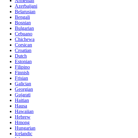
Armenian
Azerbaijani
Belarusian
Bengali
Bosnian
Bulgarian
Cebuano
Chichewa
Corsican
Croatian
Dutch
Estonian
Filipino
Finnish
Frisian
Galician
Georgian
Gujarati
Haitian
Hausa
Hawaiian
Hebrew
Hmong
Hungarian
Icelandic