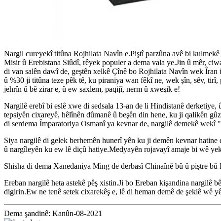
Nargil cureyekî titûna Rojhilata Navîn e.Piştî parzûna avê bi kulmekê tê
Misir û Erebistana Siûdî, rêyek populer a dema vala ye.Jin û mêr, c
di van salên dawî de, geştên xelkê Çînê bo Rojhilata Navîn wek Îran 
û %30 ji titûna teze pêk tê, ku piraniya wan fêkî ne, wek şîn, sêv, tirî
jehrîn û bê zirar e, û ew saxlem, paqijî, nerm û xweşik e!
Nargilê erebî bi eslê xwe di sedsala 13-an de li Hindistanê derketiye,
tepsiyên cixareyê, hêlînên dûmanê û beşên din hene, ku ji qalikên gûzê 
di serdema Împaratoriya Osmanî ya kevnar de, nargilê demekê wekî "pr
Siya nargilê di gelek berhemên hunerî yên ku ji demên kevnar hatine 
û nargîleyên ku ew lê diçû hatiye.Medyayên rojavayî amaje bi wê yekê
Shisha di dema Xanedaniya Ming de derbasî Chinaînê bû û piştre bû 
Ereban nargilê heta astekê pêş xistin.Ji bo Ereban kişandina nargilê 
digirin.Ew ne tenê setek cixarekêş e, lê di heman demê de şeklê wê yê
Dema şandinê: Kanûn-08-2021