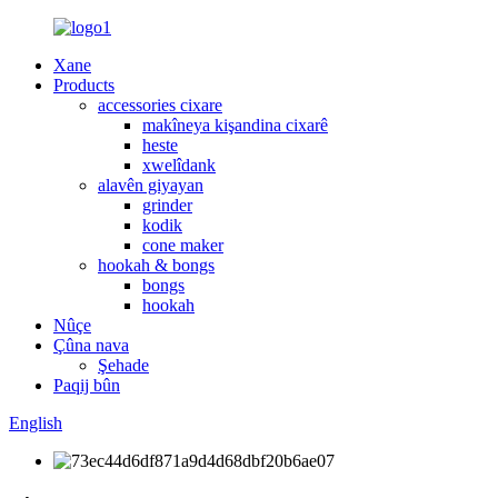
Xane
Products
accessories cixare
makîneya kişandina cixarê
heste
xwelîdank
alavên giyayan
grinder
kodik
cone maker
hookah & bongs
bongs
hookah
Nûçe
Çûna nava
Şehade
Paqij bûn
English