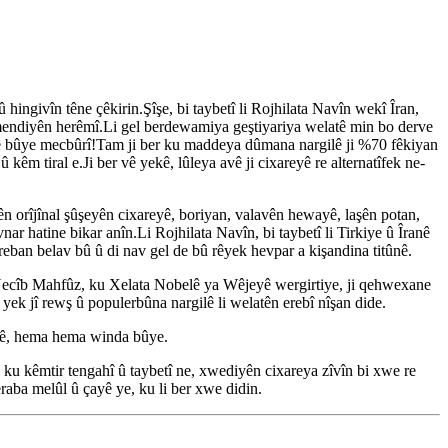
 hingivîn têne çêkirin.Şîşe, bi taybetî li Rojhilata Navîn wekî Îran,
tmendiyên herêmî.Li gel berdewamiya geştiyariya welatê min bo derve
gilê bûye mecbûrî!Tam ji ber ku maddeya dûmana nargilê ji %70 fêkiyan
 kêm tiral e.Ji ber vê yekê, lûleya avê ji cixareyê re alternatîfek ne-
yên orîjînal şûşeyên cixareyê, boriyan, valavên hewayê, laşên potan,
nar hatine bikar anîn.Li Rojhilata Navîn, bi taybetî li Tirkiye û Îranê
eban belav bû û di nav gel de bû rêyek hevpar a kişandina titûnê.
rî Necîb Mahfûz, ku Xelata Nobelê ya Wêjeyê wergirtiye, ji qehwexane
ek jî rewş û populerbûna nargilê li welatên erebî nîşan dide.
arê, hema hema winda bûye.
 ku kêmtir tengahî û taybetî ne, xwediyên cixareya zîvîn bi xwe re
raba melûl û çayê ye, ku li ber xwe didin.